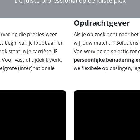
De juiste professional op de juiste plek
Opdrachtgever
ervaring die precies weet
Als je op zoek bent naar het 
het begin van je loopbaan en
wij jouw match. IF Solution
k staat in je carrière: IF
Van werving en selectie tot 
. Voor vast of tijdelijk werk.
persoonlijke benadering e
delgrote (inter)nationale
we flexibele oplossingen, 