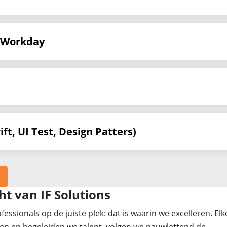
 Workday
ft, UI Test, Design Patters)
ht van IF Solutions
ofessionals op de juiste plek: dat is waarin we excelleren. El
en en begeleiden we talent, volgen we nauwlettend de