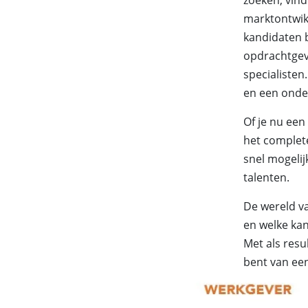
marktontwik
kandidaten b
opdrachtgeve
specialisten.
en een onde
Of je nu een
het complete
snel mogelij
talenten.
De wereld v
en welke kan
Met als resu
bent van een