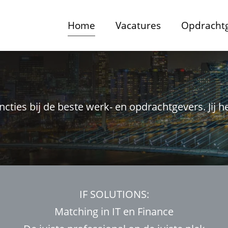
Home
Vacatures
Opdracht
ies bij de beste werk- en opdrachtgevers. Jij he
IF SOLUTIONS:
Matching in IT en Finance