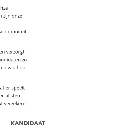
onze
 zijn onze
e
scontinuïteit
 en verzorgt
kandidaten zo
eren van hun
t er speelt
ecialisten.
kt verzekerd